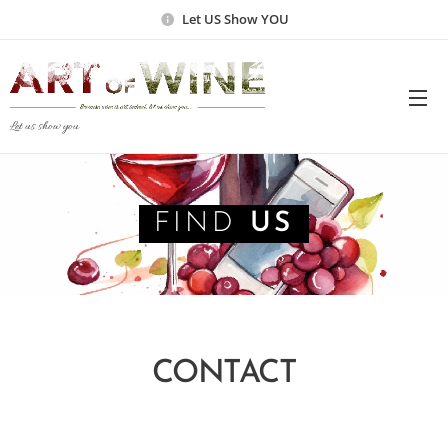
Let US Show YOU
Let us show you
FIND
US
CONTACT